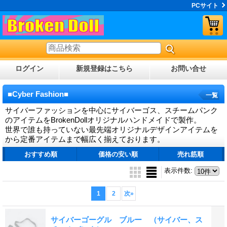
PCサイト
ログイン
新規登録はこちら
お問い合せ
■Cyber Fashion■
一覧
サイバーファッションを中心にサイバーゴス、スチームパンク
のアイテムをBrokenDollオリジナルハンドメイドで製作。
世界で誰も持っていない最先端オリジナルデザインアイテムを
から定番アイテムまで幅広く揃えております。
おすすめ順
価格の安い順
売れ筋順
表示件数
:
1
2
次
»
サイバーゴーグル ブルー （サイバー、ス