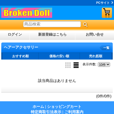
PCサイト
ログイン
新規登録はこちら
お問い合せ
ヘアーアクセサリー
一覧
おすすめ順
価格の安い順
売れ筋順
表示件数
:
該当商品はありません
(0件/0件)
ホーム
|
ショッピングカート
特定商取引法表示
|
ご利用案内