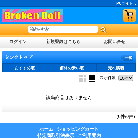
PCサイト
ログイン
新規登録はこちら
お問い合せ
タンクトップ
一覧
おすすめ順
価格の安い順
売れ筋順
表示件数
:
該当商品はありません
(0件/0件)
ホーム
|
ショッピングカート
特定商取引法表示
|
ご利用案内