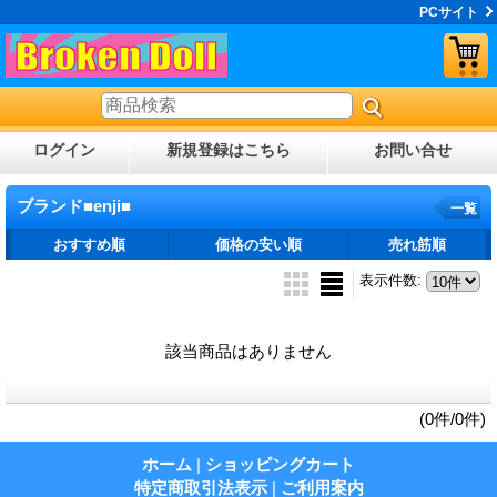
PCサイト
ログイン
新規登録はこちら
お問い合せ
ブランド■enji■
一覧
おすすめ順
価格の安い順
売れ筋順
表示件数
:
該当商品はありません
(0件/0件)
ホーム
|
ショッピングカート
特定商取引法表示
|
ご利用案内