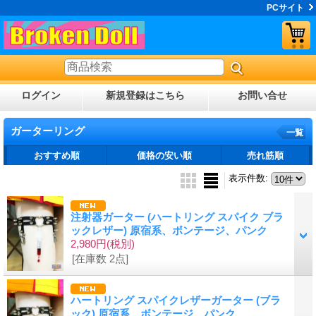
PCサイト
ログイン
新規登録はこちら
お問い合せ
ガーターリング
一覧
おすすめ順
価格の安い順
売れ筋順
表示件数
:
注射器ガーター (ハートリング スパイク ブラ
ックレザー) 原宿系、ボンテージ、パンク
2,980円
(税別)
[在庫数 2点]
ハートリング スパイクレザーガーター (ブラ
ック) 原宿系、ボンテージ、パンク