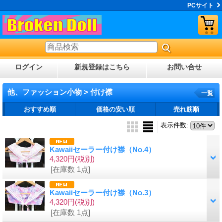
PCサイト
ログイン
新規登録はこちら
お問い合せ
他、ファッション小物 > 付け襟
一覧
おすすめ順
価格の安い順
売れ筋順
表示件数
:
Kawaiiセーラー付け襟（No.4）
4,320円
(税別)
[在庫数 1点]
Kawaiiセーラー付け襟（No.3）
4,320円
(税別)
[在庫数 1点]