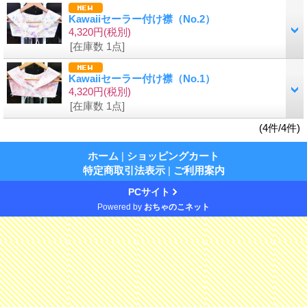
Kawaiiセーラー付け襟（No.2）
4,320円
(税別)
[在庫数 1点]
Kawaiiセーラー付け襟（No.1）
4,320円
(税別)
[在庫数 1点]
(4件/4件)
ホーム
|
ショッピングカート
特定商取引法表示
|
ご利用案内
PCサイト
Powered by
おちゃのこネット