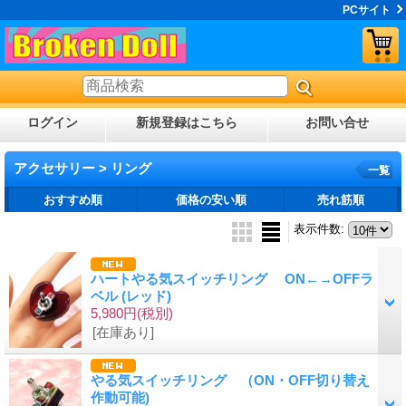
PCサイト
ログイン
新規登録はこちら
お問い合せ
アクセサリー > リング
一覧
おすすめ順
価格の安い順
売れ筋順
表示件数
:
ハートやる気スイッチリング ON←→OFFラ
ベル (レッド)
5,980円
(税別)
[在庫あり]
やる気スイッチリング （ON・OFF切り替え
作動可能)