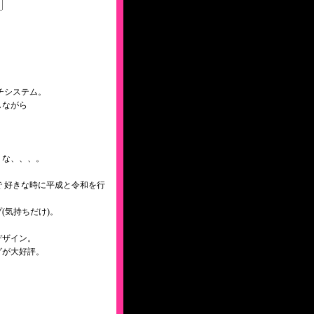
チシステム。
しながら
うな、、、。
 好きな時に平成と令和を行
(気持ちだけ)。
デザイン。
グが大好評。