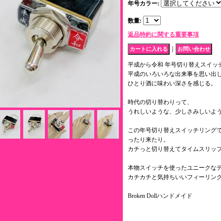
年号カラー
:
数量
:
返品特約に関する重要事項
｜
平成から令和 年号切り替えスイッ
平成のいろいろな出来事を思い出
ひとり酒に味わい深さを感じる。
時代の切り替わりって、
うれしいような、少しさみしいよ
この年号切り替えスイッチリングで
ったり来たり。
カチっと切り替えてタイムスリップ
本物スイッチを使ったユニークな
カチカチと気持ちいいフィーリン
Broken Dollハンドメイド