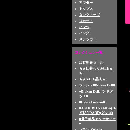
アウター
トップス
タンクトップ
スカート
パンツ
バッグ
ステッカー
コレクション一覧
2017新春セール
★★日替わりSALE★
★
★★SALE品★★
ブランド■Broken Doll■
■Broken Dollバンドグ
ッス■
■Cyber Fashion■
■AKIHIRO NAMBA(Hi
-STANDARD)グッズ■
■電子部品アクセサリー
■
ブランド■enji■