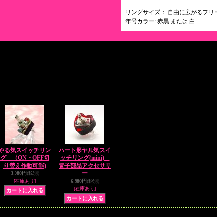
リングサイズ： 自由に広がるフリ
年号カラー: 赤黒 または 白
関連商品
やる気スイッチリン
ハート形ヤル気スイ
グ （ON・OFF切
ッチリング(mini)
り替え作動可能)
電子部品アクセサリ
ー
3,980円
(税別)
[在庫あり]
6,980円
(税別)
[在庫あり]