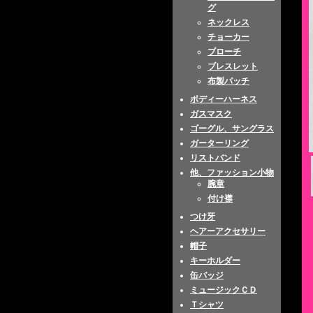
グ
ネックレス
チョーカー
ブローチ
ブレスレット
布製パッチ
ボディーハーネス
ガスマスク
ゴーグル、サングラス
ガーターリング
リストバンド
他、ファッション小物
腕章
付け襟
つけ牙
ヘアーアクセサリー
帽子
キーホルダー
缶バッジ
ミュージックＣＤ
Ｔシャツ