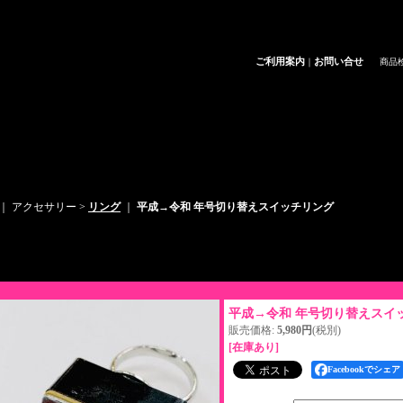
ご利用案内
お問い合せ
｜
商品
｜ アクセサリー >
リング
｜
平成→令和 年号切り替えスイッチリング
商品詳細
平成→令和 年号切り替えス
販売価格
:
5,980円
(税別)
[在庫あり]
Facebookでシェア