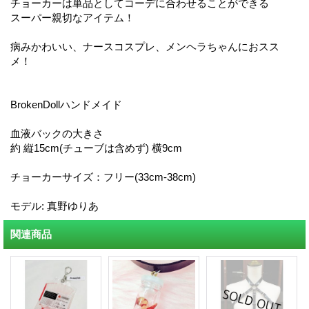
チョーカーは単品としてコーデに合わせることができる
スーパー親切なアイテム！
病みかわいい、ナースコスプレ、メンヘラちゃんにおスス
メ！
BrokenDollハンドメイド
血液バックの大きさ
約 縦15cm(チューブは含めず) 横9cm
チョーカーサイズ：フリー(33cm-38cm)
モデル: 真野ゆりあ
関連商品