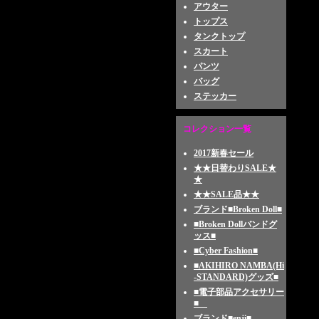
アウター
トップス
タンクトップ
スカート
パンツ
バッグ
ステッカー
コレクション一覧
2017新春セール
★★日替わりSALE★
★
★★SALE品★★
ブランド■Broken Doll■
■Broken Dollバンドグ
ッス■
■Cyber Fashion■
■AKIHIRO NAMBA(Hi
-STANDARD)グッズ■
■電子部品アクセサリー
■
ブランド■enji■