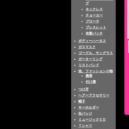
グ
ネックレス
チョーカー
ブローチ
ブレスレット
布製パッチ
ボディーハーネス
ガスマスク
ゴーグル、サングラス
ガーターリング
リストバンド
他、ファッション小物
腕章
付け襟
つけ牙
ヘアーアクセサリー
帽子
キーホルダー
缶バッジ
ミュージックＣＤ
Ｔシャツ