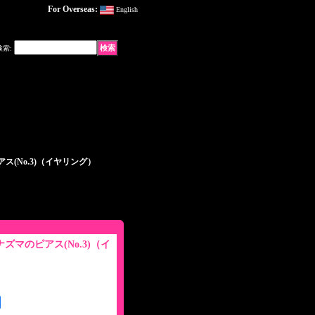
For Overseas:
English
検索
:
ス(No.3)（イヤリング）
ズマのピアス(No.3)（イ