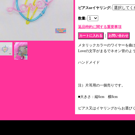
ピアスorイヤリング
:
数量
:
返品特約に関する重要事項
｜
メタリックカラーのワイヤーを曲
Loveの文字がまるでネオン管のよ
ハンドメイド
注）片耳用の一個売りです。
■大きさ：縦6cm 横8cm
ピアス又はイヤリングからお選び