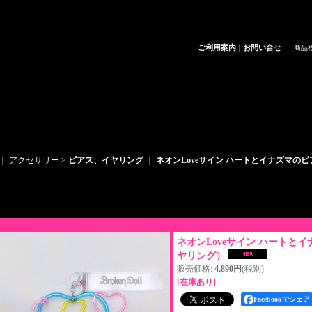
ご利用案内
お問い合せ
｜
商品
｜ アクセサリー >
ピアス、イヤリング
｜
ネオンLoveサイン ハートとイナズマのピア
商品詳細
ネオンLoveサイン ハートとイナ
ヤリング）
販売価格
:
4,890円
(税別)
[在庫あり]
Facebookでシェア