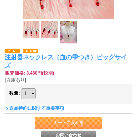
注射器ネックレス（血の雫つき）ビッグサイ
ズ
販売価格
:
3,480円
(税別)
[在庫あり]
数量
:
返品特約に関する重要事項