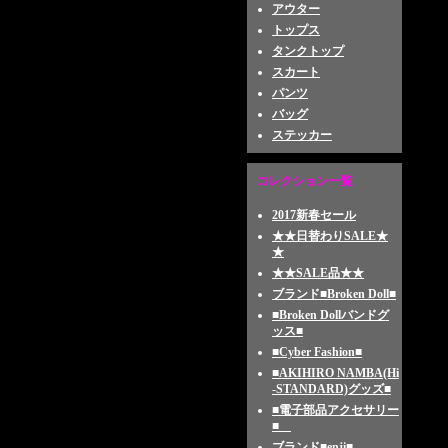
アウター
トップス
タンクトップ
スカート
パンツ
バッグ
ステッカー
コレクション一覧
2017新春セール
★★日替わりSALE★
★
★★SALE品★★
ブランド■Broken Doll■
■Broken Dollバンドグ
ッス■
■Cyber Fashion■
■AKIHIRO NAMBA(Hi
-STANDARD)グッズ■
■電子部品アクセサリー
■
ブランド■enji■