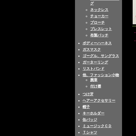
グ
ネックレス
チョーカー
ブローチ
ブレスレット
布製パッチ
ボディーハーネス
ガスマスク
ゴーグル、サングラス
ガーターリング
リストバンド
他、ファッション小物
腕章
付け襟
つけ牙
ヘアーアクセサリー
帽子
キーホルダー
缶バッジ
ミュージックＣＤ
Ｔシャツ