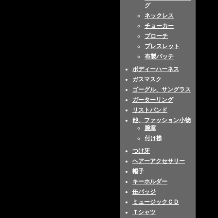
グ
ネックレス
チョーカー
ブローチ
ブレスレット
布製パッチ
ボディーハーネス
ガスマスク
ゴーグル、サングラス
ガーターリング
リストバンド
他、ファッション小物
腕章
付け襟
つけ牙
ヘアーアクセサリー
帽子
キーホルダー
缶バッジ
ミュージックＣＤ
Ｔシャツ