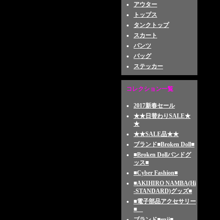
アウター
トップス
タンクトップ
スカート
パンツ
バッグ
ステッカー
コレクション一覧
2017新春セール
★★日替わりSALE★
★
★★SALE品★★
ブランド■Broken Doll■
■Broken Dollバンドグ
ッス■
■Cyber Fashion■
■AKIHIRO NAMBA(Hi
-STANDARD)グッズ■
■電子部品アクセサリー
■
ブランド■enji■