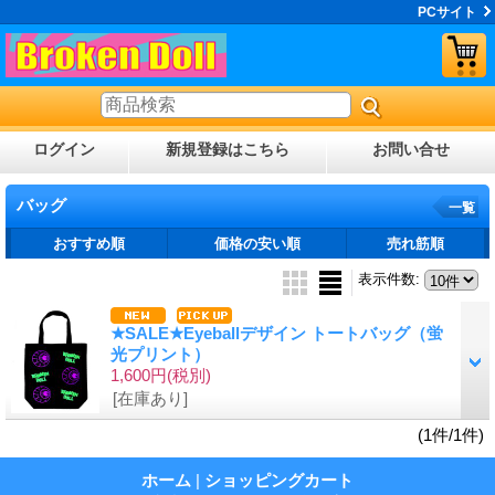
PCサイト
ログイン
新規登録はこちら
お問い合せ
バッグ
一覧
おすすめ順
価格の安い順
売れ筋順
表示件数
:
★SALE★Eyeballデザイン トートバッグ（蛍
光プリント）
1,600円
(税別)
[在庫あり]
(1件/1件)
ホーム
|
ショッピングカート